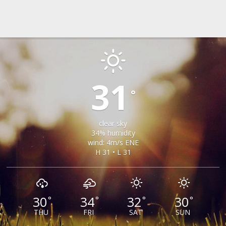
TILISCA
31
°
clear sky
34% humidity
wind: 4m/s ENE
H 31 • L 31
30
34
32
30
°
°
°
°
THU
FRI
SAT
SUN