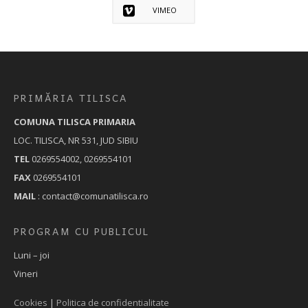
VIMEO
PRIMĂRIA TILISCA
COMUNA TILISCA PRIMARIA
LOC. TILISCA, NR 531, JUD SIBIU
TEL
0269554002, 0269554101
FAX
0269554101
MAIL
: contact@comunatilisca.ro
PROGRAM CU PUBLICUL
Luni – joi
Vineri
Cookies
|
Politica de confidentialitate