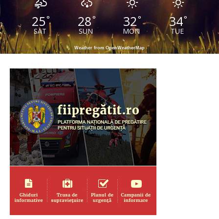
25
28
32
34
°
°
°
°
SAT
SUN
MON
TUE
Weather from OpenWeatherMap