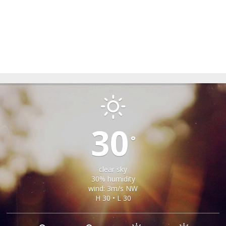
TILISCA
30
°
clear sky
30% humidity
wind: 3m/s NW
H 30 • L 30