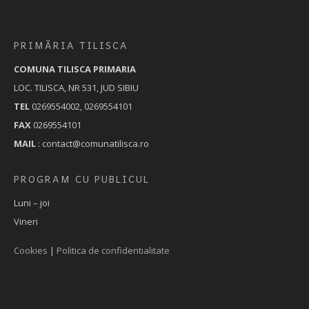
PRIMĂRIA TILISCA
COMUNA TILISCA PRIMARIA
LOC. TILISCA, NR 531, JUD SIBIU
TEL
0269554002, 0269554101
FAX
0269554101
MAIL
: contact@comunatilisca.ro
PROGRAM CU PUBLICUL
Luni – joi
Vineri
Cookies
|
Politica de confidentialitate