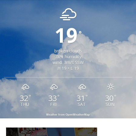
19
°
broken clouds
78% humidity
wind: 3m/s SSW
H 19 • L 19
32
33
31
30
°
°
°
°
THU
FRI
SAT
SUN
Weather from OpenWeatherMap