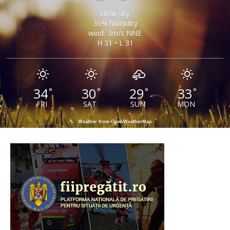
clear sky
36% humidity
wind: 3m/s NNE
H 31 • L 31
34
30
29
33
°
°
°
°
FRI
SAT
SUN
MON
Weather from OpenWeatherMap