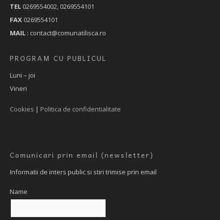
TEL
0269554002, 0269554101
FAX
0269554101
MAIL
: contact@comunatilisca.ro
PROGRAM CU PUBLICUL
Luni – joi
Vineri
Cookies
|
Politica de confidentialitate
Comunicari prin email (newsletter)
Informatii de inters public si stiri trimise prin email
Name