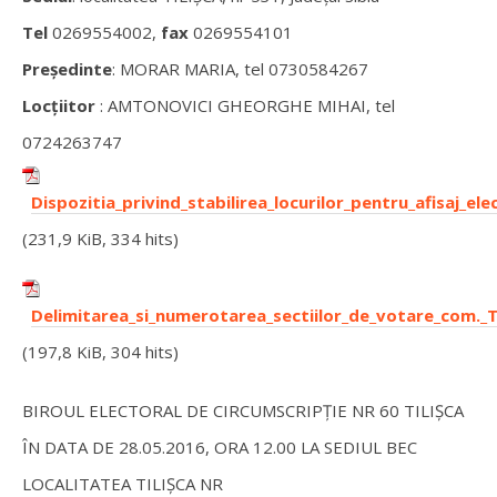
Tel
0269554002,
fax
0269554101
Președinte
: MORAR MARIA, tel 0730584267
Locțiitor
: AMTONOVICI GHEORGHE MIHAI, tel
0724263747
Dispozitia_privind_stabilirea_locurilor_pentru_afisaj_ele
(231,9 KiB, 334 hits)
Delimitarea_si_numerotarea_sectiilor_de_votare_com._Ti
(197,8 KiB, 304 hits)
BIROUL ELECTORAL DE CIRCUMSCRIPȚIE NR 60 TILIȘCA
ÎN DATA DE 28.05.2016, ORA 12.00 LA SEDIUL BEC
LOCALITATEA TILIȘCA NR