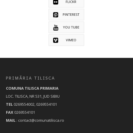
FLICKR
PINTEREST
YOU TUBE
VIMEO
PRIMĂRIA TILISCA
COMUNA TILISCA PRIMARIA
LOC. TILISCA, NR 531, JUD SIBIU
TEL
0269554002, 0269554101
FAX
0269554101
MAIL
: contact@comunatilisca.ro