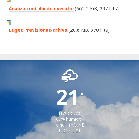
Analiza contului de execuţie
(662,2 KiB, 297 hits)
Buget Previzionat-arhiva
(20,6 KiB, 370 hits)
TILISCA
21
°
few clouds
65% humidity
wind: 1m/s NE
H 21 • L 21