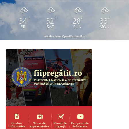
34
32
28
33
°
°
°
°
FRI
SAT
SUN
MON
Weather from OpenWeatherMap