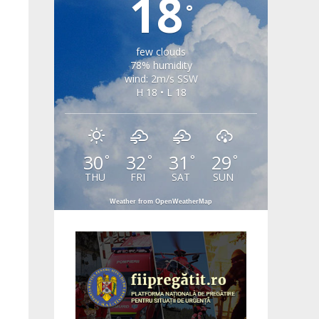
18
°
few clouds
78% humidity
wind: 2m/s SSW
H 18 • L 18
30
32
31
29
°
°
°
°
THU
FRI
SAT
SUN
Weather from OpenWeatherMap