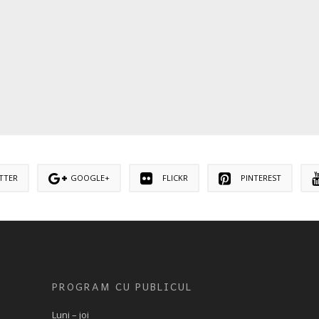
TTER
GOOGLE+
FLICKR
PINTEREST
PROGRAM CU PUBLICUL
Luni – joi