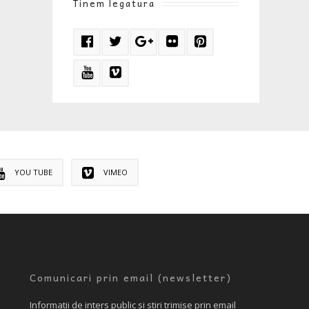
Tinem legatura
YOU TUBE
VIMEO
Comunicari prin email (newsletter)
Informatii de inters public si stiri trimise prin email