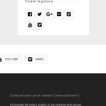
Tinem legatura
YOU TUBE
VIMEO
Comunicari prin email (newsletter)
Informatii de inters public si stiri trimise prin email