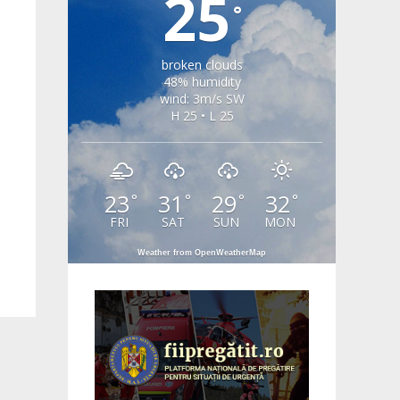
25
°
broken clouds
48% humidity
wind: 3m/s SW
H 25 • L 25
23
31
29
32
°
°
°
°
FRI
SAT
SUN
MON
Weather from OpenWeatherMap