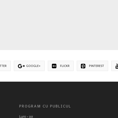
TTER
GOOGLE+
FLICKR
PINTEREST
PROGRAM CU PUBLICUL
Luni – joi